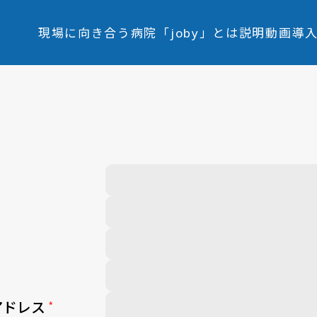
現場に向き合う病院
「joby」とは
説明動画
導
アドレス