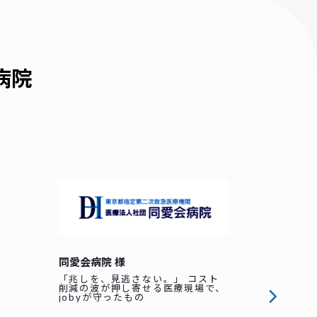
病院
同愛会病院 様
「兆しを、見逃さない。」 コスト
削減の波が押し寄せる医療現場で、
jobyが守ったもの