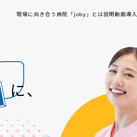
現場に向き合う病院
「joby」とは
説明動画
導
に、
ネ
。