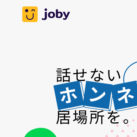
話せない
ホ
ン
居場所を