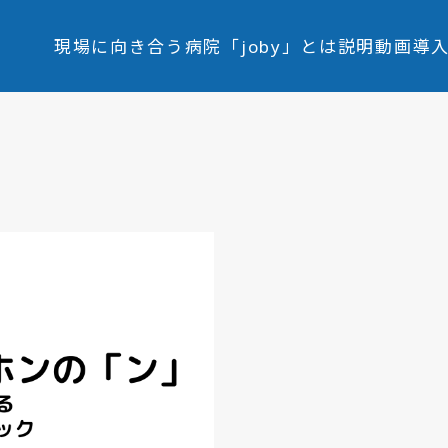
現場に向き合う病院
「joby」とは
説明動画
導