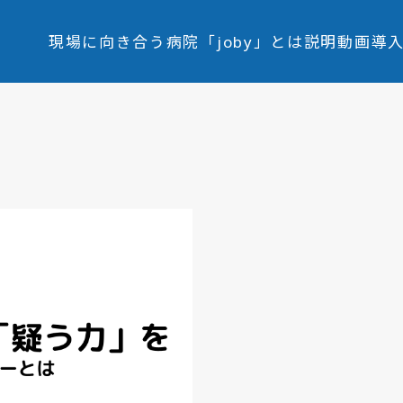
現場に向き合う病院
「joby」とは
説明動画
導