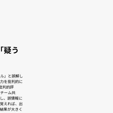
「疑う
キル」と誤解し
出力を批判的に
批判的評
（チーム共
し、誤情報に
を覚えれば、出
結果が大きく